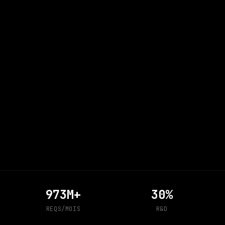
973M+
30%
REQS/MOIS
R&D