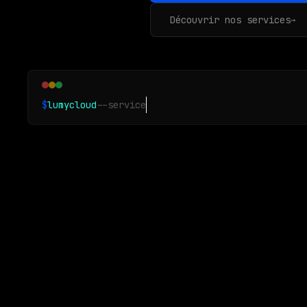
Découvrir nos services
→
$
lumycloud
--service
DevSecOps as