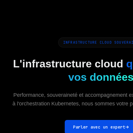
INFRASTRUCTURE CLOUD SOUVERA
L'infrastructure cloud
q
vos donnée
Performance, souveraineté et accompagnement ex
à l'orchestration Kubernetes, nous sommes votre pa
Parler avec un expert